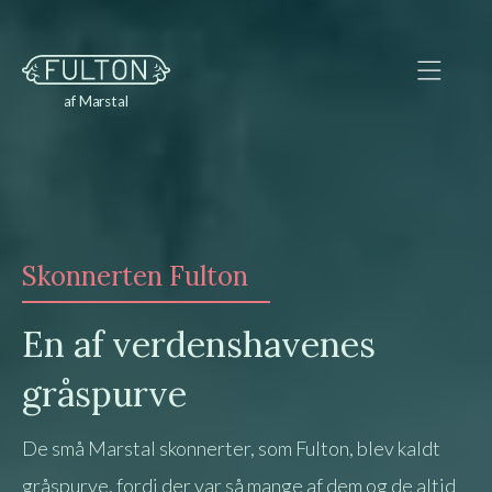
af Marstal
Skonnerten Fulton
En af verdenshavenes
gråspurve
De små Marstal skonnerter, som Fulton, blev kaldt
gråspurve, fordi der var så mange af dem og de altid