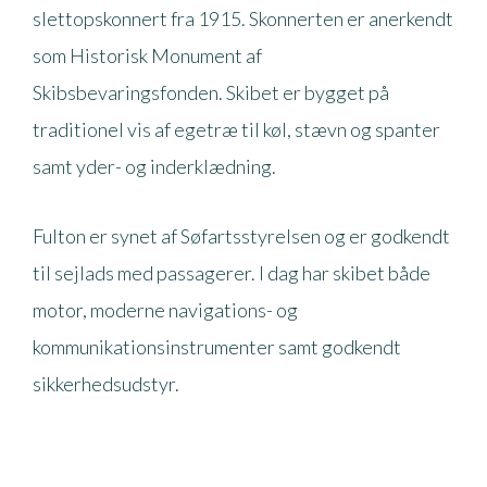
slettopskonnert fra 1915. Skonnerten er anerkendt
som Historisk Monument af
Skibsbevaringsfonden. Skibet er bygget på
traditionel vis af egetræ til køl, stævn og spanter
samt yder- og inderklædning.
Fulton er synet af Søfartsstyrelsen og er godkendt
til sejlads med passagerer. I dag har skibet både
motor, moderne navigations- og
kommunikationsinstrumenter samt godkendt
sikkerhedsudstyr.