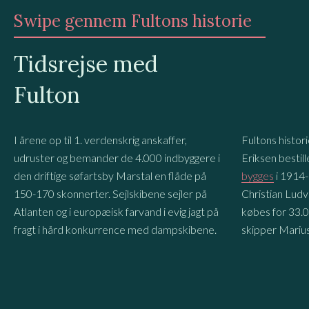
Swipe gennem Fultons historie
Tidsrejse med
Fulton
I årene op til 1. verdenskrig anskaffer,
Fultons histor
udruster og bemander de 4.000 indbyggere i
Eriksen bestil
den driftige søfartsby Marstal en flåde på
bygges
i 1914
150-170 skonnerter. Sejlskibene sejler på
Christian Lud
Atlanten og i europæisk farvand i evig jagt på
købes for 33.0
fragt i hård konkurrence med dampskibene.
skipper Marius