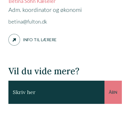
Betina Sohn Kæseler
Adm. koordinator og økonomi
betina@fulton.dk
INFO TIL LÆRERE
Vil du vide mere?
Skriv her