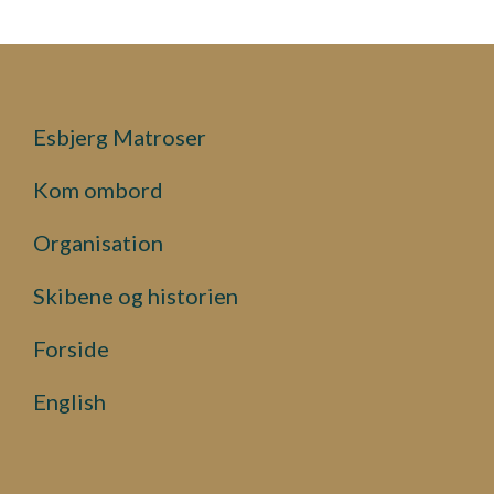
Esbjerg Matroser
Kom ombord
Organisation
Skibene og historien
Forside
English