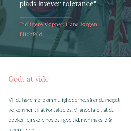
plads kræver tolerance"
Tidligere skipper, Hans Jørgen
Blichfeld
Godt at vide
Vil du høre mere om mulighederne, så er du meget
velkommen til at kontakte os. Vi anbefaler, at du
booker lejrskole hos os i god tid, men maks. 3 år
frem i tiden.