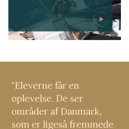
"Eleverne får en
oplevelse. De ser
områder af Danmark,
som er ligeså fremmede