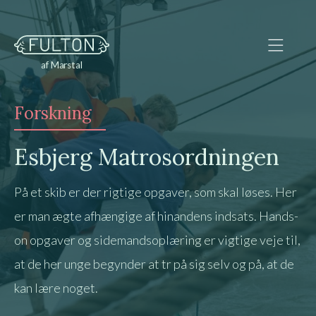
af Marstal
Forskning
Esbjerg Matrosordningen
På et skib er der rigtige opgaver, som skal løses. Her
er man ægte afhængige af hinandens indsats. Hands-
on opgaver og sidemandsoplæring er vigtige veje til,
at de her unge begynder at tr på sig selv og på, at de
kan lære noget.