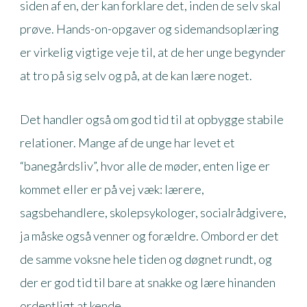
siden af en, der kan forklare det, inden de selv skal
prøve. Hands-on-opgaver og sidemandsoplæring
er virkelig vigtige veje til, at de her unge begynder
at tro på sig selv og på, at de kan lære noget.
Det handler også om god tid til at opbygge stabile
relationer. Mange af de unge har levet et
“banegårdsliv”, hvor alle de møder, enten lige er
kommet eller er på vej væk: lærere,
sagsbehandlere, skolepsykologer, socialrådgivere,
ja måske også venner og forældre. Ombord er det
de samme voksne hele tiden og døgnet rundt, og
der er god tid til bare at snakke og lære hinanden
ordentligt at kende.