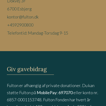
Dokvej 3F
6700 Esbjerg
kontor@fulton.dk
+4592900800
Telefontid: Mandag-Torsdag 9-15
Giv gavebidrag
Fulton er afhængig af private donationer. Du kan
støtte Fulton på
MobilePay: 697070
eller konto nr.
6857-0001153748. Fulton Fonden har hvert år