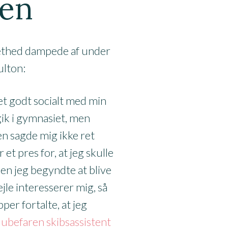
sen
æthed dampede af under
ulton:
et godt socialt med min
 gik i gymnasiet, men
n sagde mig ikke ret
et pres for, at jeg skulle
en jeg begyndte at blive
jle interesserer mig, så
per fortalte, at jeg
l
ubefaren skibsassistent