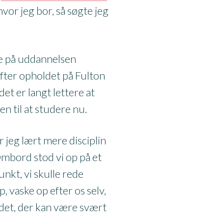
hvor jeg bor, så søgte jeg
e på uddannelsen
fter opholdet på Fulton
det er langt lettere at
n til at studere nu.
r jeg lært mere disciplin
Ombord stod vi op på et
nkt, vi skulle rede
, vaske op efter os selv,
 det, der kan være svært