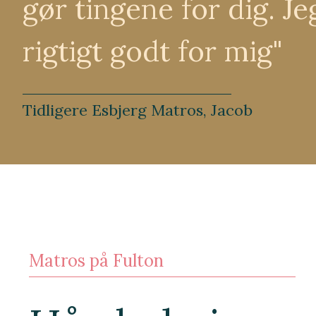
gør tingene for dig. J
rigtigt godt for mig"
Tidligere Esbjerg Matros, Jacob
Matros på Fulton