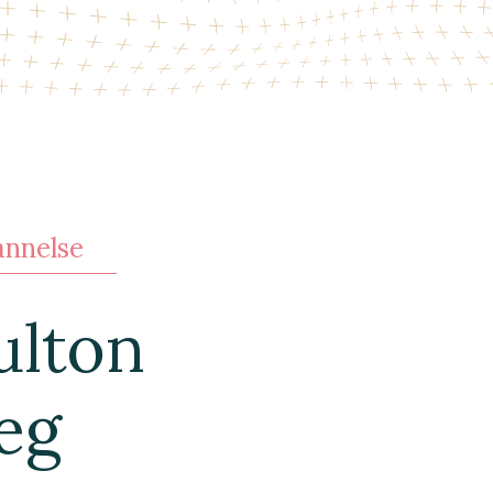
dannelse
ulton
jeg