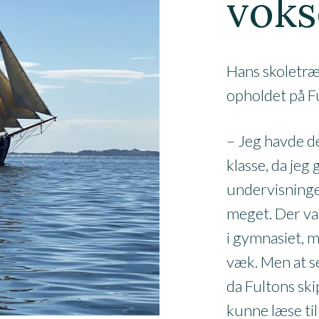
vok
Hans skoletr
opholdet på F
– Jeg havde d
klasse, da jeg
undervisninge
meget. Der var 
i gymnasiet, m
væk. Men at se
da Fultons skip
kunne læse ti