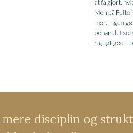
at få gjort, hv
Men på Fulton
mor. Ingen gør
behandlet som
rigtigt godt f
 mere disciplin og strukt