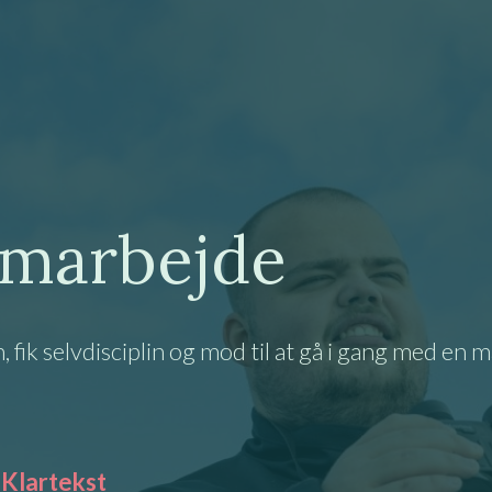
amarbejde
fik selvdisciplin og mod til at gå i gang med en m
 Klartekst