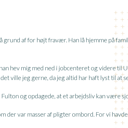
å grund af for højt fravær. Han lå hjemme på famili
n han hev mig med ned i jobcenteret og videre til
ville jeg gerne, da jeg altid har haft lyst til at s
 Fulton og opdagede, at et arbejdsliv kan være sj
om der var masser af pligter ombord. For vi havde