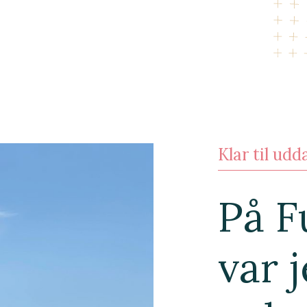
Klar til ud
På F
var 