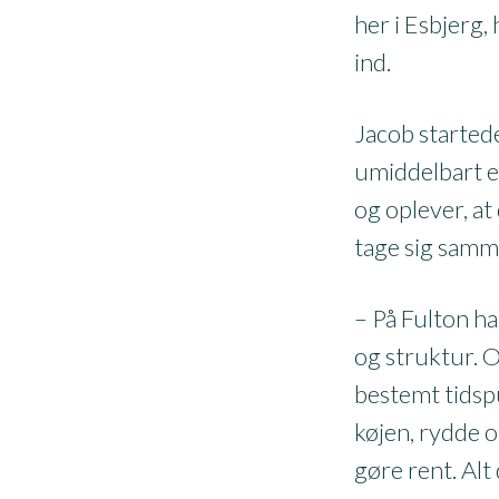
her i Esbjerg, 
ind.
Jacob started
umiddelbart e
og oplever, at 
tage sig samme
– På Fulton ha
og struktur. 
bestemt tidspu
køjen, rydde op
gøre rent. Alt