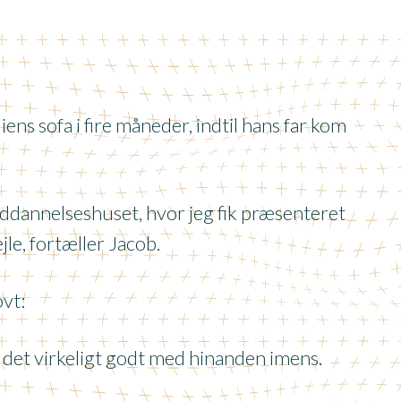
ens sofa i fire måneder, indtil hans far kom
 Uddannelseshuset, hvor jeg fik præsenteret
ejle, fortæller Jacob.
ovt:
 det virkeligt godt med hinanden imens.