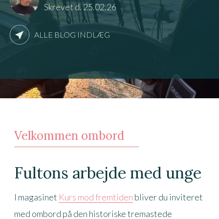
Skrevet d. 25.02.26
ALLE BLOG INDLÆG
Velkommen ombord
Fultons arbejde med unge
I magasinet
Kurs mod fremtiden
bliver du inviteret
med ombord på den historiske tremastede