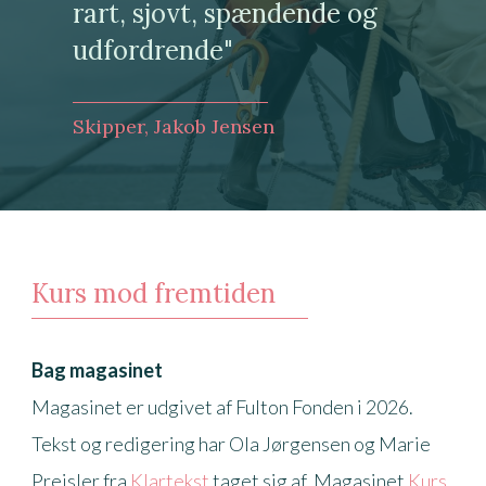
rart, sjovt, spændende og
udfordrende"
Skipper, Jakob Jensen
Kurs mod fremtiden
Bag magasinet
Magasinet er udgivet af Fulton Fonden i 2026.
Tekst og redigering har Ola Jørgensen og Marie
Preisler fra
Klartekst
taget sig af. Magasinet
Kurs