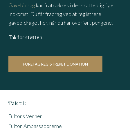
Gavebidrag
kan fratrækkes i den skattepligtige
indkomst. Du får fradrag ved at registrere
gavebidraget her, når du har overført pengene.
Tak for støtten
FORETAG REGISTRERET DONATION
Tak til:
Fultons Venner
Fulton Ambassadørerne