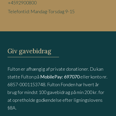
+4592900800
Telefontid: Mandag-Torsdag 9-15
Giv gavebidrag
Fulton er afhængig af private donationer. Du kan
støtte Fulton på
MobilePay: 697070
eller konto nr.
6857-0001153748. Fulton Fonden har hvert år
brug for mindst 100 gavebidrag på min 200 kr. for
at opretholde godkendelse efter ligningslovens
§8A.