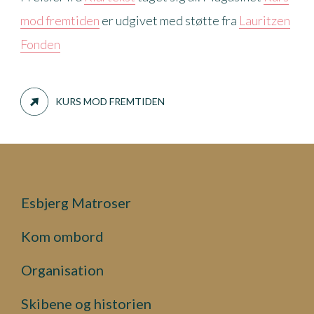
mod fremtiden
er udgivet med støtte fra
Lauritzen
Fonden
KURS MOD FREMTIDEN
Esbjerg Matroser
Kom ombord
Organisation
Skibene og historien